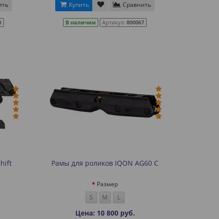
ить
Купить
Сравнить
8
В наличии
Артикул:
800067
hift
Рамы для роликов IQON AG60 C
Размер
S
M
L
Цена: 10 800 руб.