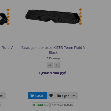
Fluid V
Рамы для роликов KIZER Team Fluid V
Black
Размер
M
L
Цена: 9 900 руб.
ить
Купить
Сравнить
1
В наличии
Артикул:
800082