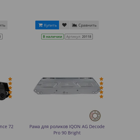
ить
Купить
Сравнить
1
В наличии
Артикул:
20118
nce 72
Рама для роликов IQON AG Decode
Pro 90 Bright