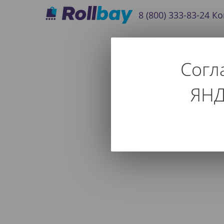
8 (800) 333-83-24
Ко
Согл
ЯНД
Используйте фильтр т