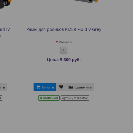
id IV
Рамы для роликов KIZER Fluid V Grey
n
Размер
L
Цена: 5 600 руб.
ить
Купить
Сравнить
3
В наличии
Артикул:
800052