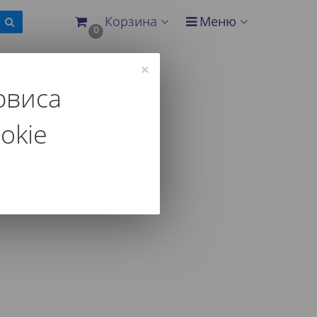
Корзина
Меню
0
×
рвиса
okie
 и другим параметрам.