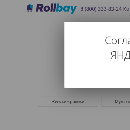
8 (800) 333-83-24
Ко
Согл
ЯНД
Используйте фильтр т
Женские ролики
Мужски