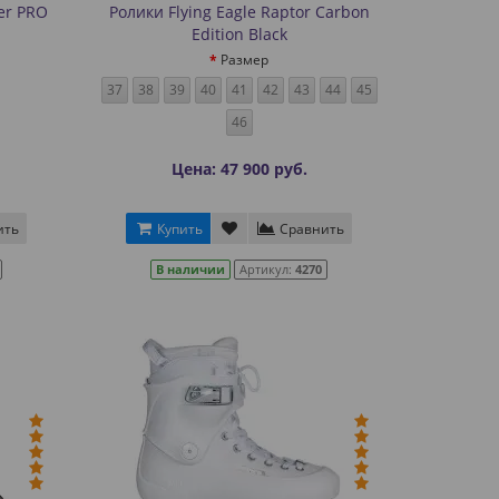
ver PRO
Ролики Flying Eagle Raptor Carbon
Edition Black
Размер
37
38
39
40
41
42
43
44
45
46
Цена: 47 900 руб.
ить
Купить
Сравнить
В наличии
Артикул:
4270