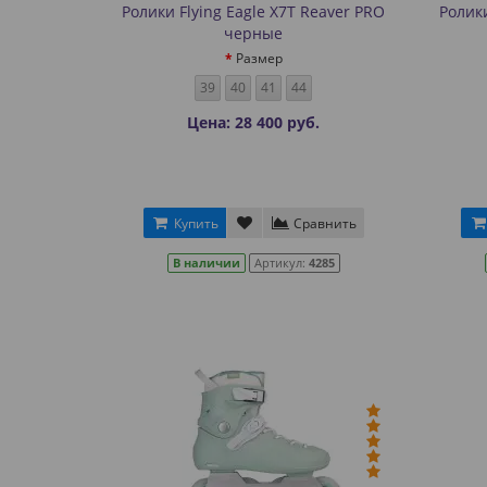
Ролики Flying Eagle X7T Reaver PRO
Ролики
черные
Размер
39
40
41
44
Цена: 28 400 руб.
Купить
Сравнить
В наличии
Артикул:
4285