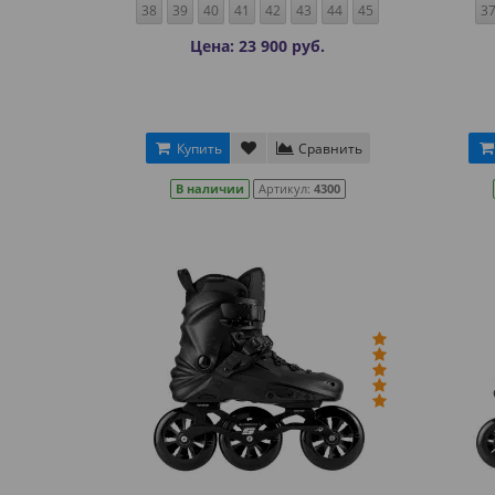
38
39
40
41
42
43
44
45
3
Цена: 23 900 руб.
Купить
Сравнить
В наличии
Артикул:
4300