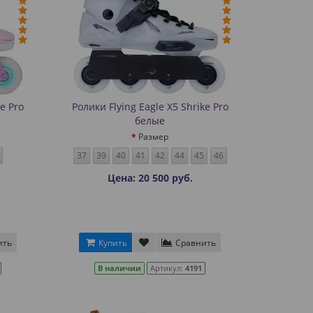
ke Pro
Ролики Flying Eagle X5 Shrike Pro
белые
Размер
37
39
40
41
42
44
45
46
Цена: 20 500 руб.
ить
Купить
Сравнить
В наличии
Артикул:
4191