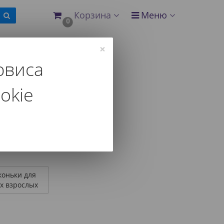
Корзина
Меню
0
×
рвиса
okie
 и другим параметрам.
коньки для
 взрослых