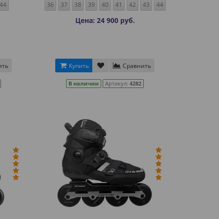
44
36
37
38
39
40
41
42
43
44
Цена: 24 900 руб.
ить
Купить
Сравнить
В наличии
Артикул:
4282