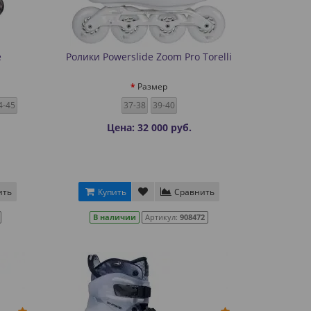
е
Ролики Powerslide Zoom Pro Torelli
Размер
4-45
37-38
39-40
Цена: 32 000 руб.
ить
Купить
Сравнить
В наличии
Артикул:
908472