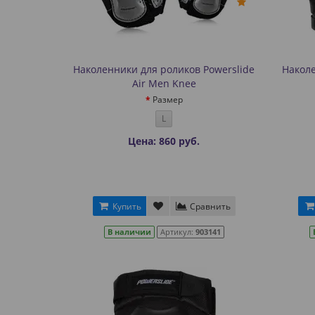
Наколенники для роликов Powerslide
Наколе
Air Men Knee
Размер
L
Цена: 860 руб.
Купить
Сравнить
В наличии
Артикул:
903141