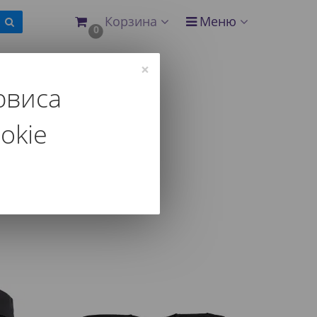
Корзина
Меню
0
×
рвиса
оньков
okie
 и другим параметрам.