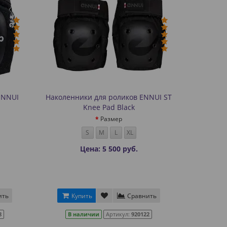
ENNUI
Наколенники для роликов ENNUI ST
Knee Pad Black
Размер
S
M
L
XL
Цена: 5 500 руб.
ить
Купить
Сравнить
8
В наличии
Артикул:
920122