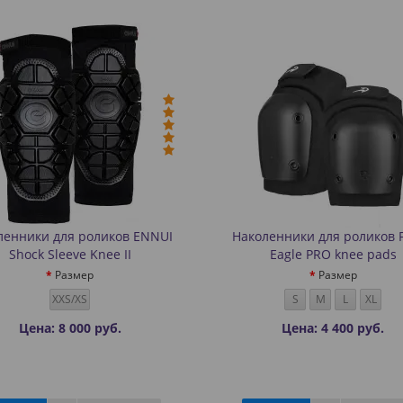
ленники для роликов ENNUI
Наколенники для роликов F
Shock Sleeve Knee II
Eagle PRO knee pads
Размер
Размер
XXS/XS
S
M
L
XL
Цена: 8 000 руб.
Цена: 4 400 руб.