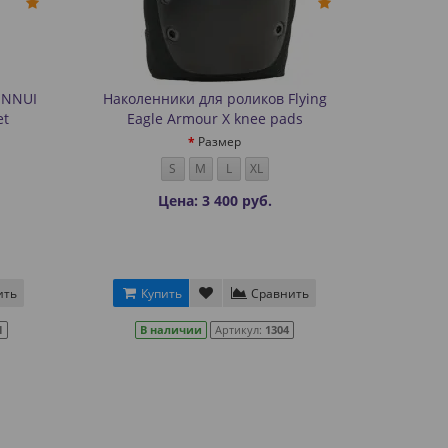
ENNUI
Наколенники для роликов Flying
et
Eagle Armour X knee pads
Размер
S
M
L
XL
Цена: 3 400 руб.
ить
Купить
Сравнить
1
В наличии
Артикул:
1304