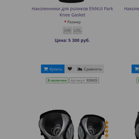
Наколенники для роликов ENNUI Park
Наколе
Knee Gasket
Размер
S/M
L/XL
Цена: 5 300 руб.
Купить
Сравнить
В наличии
Артикул:
920025