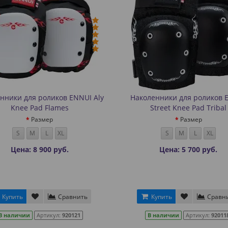
нники для роликов ENNUI Aly
Наколенники для роликов 
Knee Pad Flames
Street Knee Pad Tribal
Размер
Размер
S
M
L
XL
S
M
L
XL
Цена: 8 900 руб.
Цена: 5 700 руб.
Купить
Сравнить
Купить
Сравн
В наличии
Артикул:
920121
В наличии
Артикул:
92011