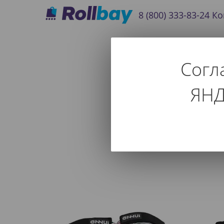
8 (800) 333-83-24
Ко
Согл
Взрос
ЯНД
Используйте фильтр т