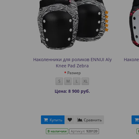
Наколенники для роликов ENNUI Aly
Наколе
Knee Pad Zebra
Размер
S
M
L
XL
Цена: 8 900 руб.
Купить
Сравнить
В наличии
Артикул:
920120