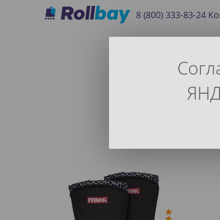
8 (800) 333-83-24
Ко
Согл
ЯНД