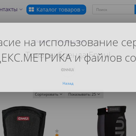
нтакты
Каталог товаров
асие на использование се
Главная
Производители
Ennui
Товары бренда Ennui
ЕКС.МЕТРИКА и файлов co
Назад
Сортировать
Показывать:
25