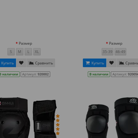
Размер
Размер
S
M
L
XL
35-39
46-49
Купить
Сравнить
Купить
Сравн
В наличии
Артикул:
920002
В наличии
Артикул:
92005