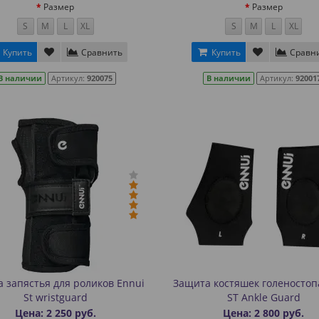
Размер
Размер
S
M
L
XL
S
M
L
XL
Купить
Сравнить
Купить
Сравн
В наличии
Артикул:
920075
В наличии
Артикул:
92001
 запястья для роликов Ennui
Защита костяшек голеностоп
St wristguard
ST Ankle Guard
Цена: 2 250 руб.
Цена: 2 800 руб.