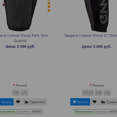
та голени Ennui Park Shin
Защита голени Ennui ST Shi
Guards
Цена: 5 000 руб.
Цена: 5 800 руб.
Размер
Размер
S/M
L/XL
XXS/XS
S/M
L/XL
Купить
Сравнить
Купить
Сравн
В наличии
Артикул:
920093
В наличии
Артикул:
92012