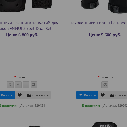
нники + защита запястий для
Наколенники Ennui Elle Knee
иков ENNUI Street Dual Set
Цена: 6 800 руб.
Цена: 5 600 руб.
Размер
Размер
S
M
L
XL
XS
Купить
Сравнить
Купить
Сравн
В наличии
Артикул:
920131
В наличии
Артикул:
92004