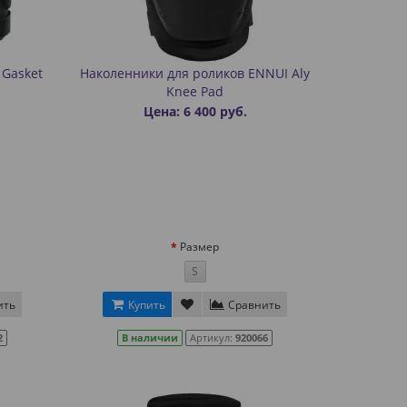
 Gasket
Наколенники для роликов ENNUI Aly
Knee Pad
Цена: 6 400 руб.
Размер
S
ить
Купить
Сравнить
2
В наличии
Артикул:
920066