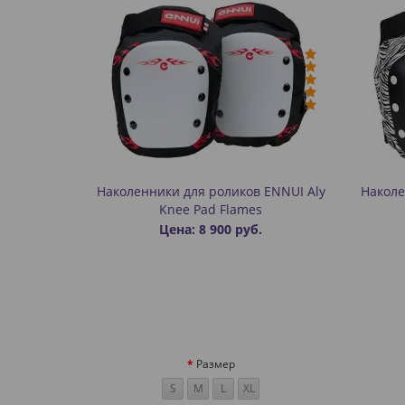
Наколенники для роликов ENNUI Aly
Наколе
Knee Pad Flames
Цена: 8 900 руб.
Размер
S
M
L
XL