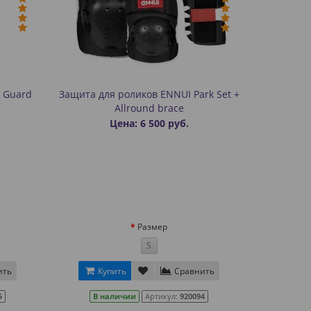
n Guard
Защита для роликов ENNUI Park Set +
Allround brace
Цена: 6 500 руб.
Размер
S
ить
Купить
Сравнить
5
В наличии
Артикул:
920094