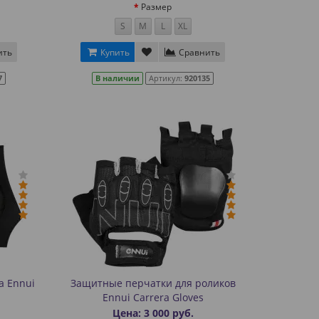
Размер
S
M
L
XL
ить
Купить
Сравнить
7
В наличии
Артикул:
920135
а Ennui
Защитные перчатки для роликов
Ennui Carrera Gloves
Цена: 3 000 руб.