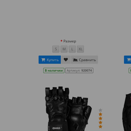
Размер
S
M
L
XL
Купить
Сравнить
В наличии
Артикул:
920074