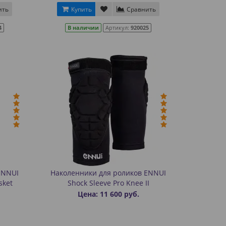
ить
Купить
Сравнить
4
В наличии
Артикул:
920025
ENNUI
Наколенники для роликов ENNUI
sket
Shock Sleeve Pro Knee II
Цена: 11 600 руб.