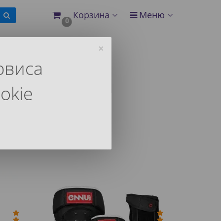
Корзина
Меню
0
×
рвиса
okie