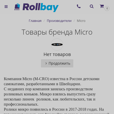
×
0
Согласие на использование
Главная
Производители
Micro
сервиса ЯНДЕКС.МЕТРИКА и
Товары бренда Micro
файлов cookie
Назад
Нет товаров
Продолжить
Компания Micro (M-CRO) известна в России детскими
самокатами, разработанными в Швейцарии.
С недавних пор компания занялась производством
роликовых коньков. Микро взялись выпустить сразу
несколько линеек роликов, как любительских, так и
профессиональных.
Ролики микро появились в России в 2017-2018 годах. На