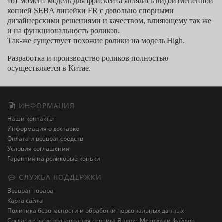
тот момент модель для фрискейта являлась видоизмененной
копией SEBA линейки
FR
c
довольно спорными
дизайнерскими решениями и качеством, влияющему так же
и на функциональность роликов.
Так-же существует похожие ролики на модель High.
Разработка и производство роликов полностью
осуществляется в Китае.
ИНФОРМАЦИЯ
Наши контакты
Информация о доставке
Оплата и возврат средств
Условия соглашения
Гарантия на роликовые коньки
СЛУЖБА ПОДДЕРЖКИ
Возврат товара
Карта сайта
Политика безопасности и обработки персональных данных
Cогласие на использования сервиса Яндекс.Метрика и файлов