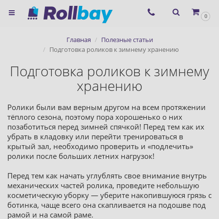
×
0
Согласие на использование
Главная
Полезные статьи
сервиса ЯНДЕКС.МЕТРИКА и
Подготовка роликов к зимнему хранению
файлов cookie
Подготовка роликов к зимнему
хранению
Назад
Ролики были вам верным другом на всем протяжении
тёплого сезона, поэтому пора хорошенько о них
позаботиться перед зимней спячкой! Перед тем как их
убрать в кладовку или перейти тренироваться в
крытый зал, необходимо проверить и «подлечить»
ролики после больших летних нагрузок!
Перед тем как начать углублять свое внимание внутрь
механических частей ролика, проведите небольшую
косметическую уборку — уберите накопившуюся грязь с
ботинка, чаще всего она скапливается на подошве под
рамой и на самой раме.