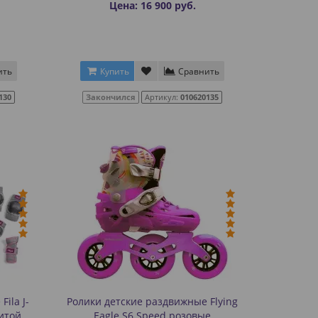
Цена: 16 900 руб.
ить
Купить
Сравнить
130
Закончился
Артикул:
010620135
ila J-
Ролики детские раздвижные Flying
итой
Eagle S6 Speed розовые