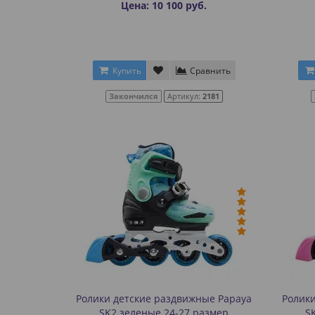
Цена: 10 100 руб.
Купить
Сравнить
Закончился
Артикул:
2181
Ролики детские раздвижные Papaya
Ролики
SK2 зеленые 24-27 размер
S