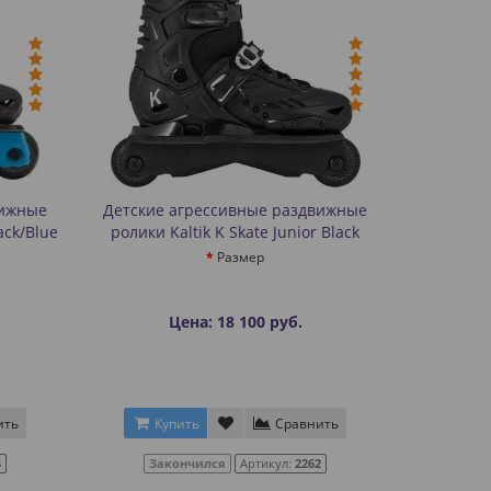
вижные
Детские агрессивные раздвижные
ack/Blue
ролики Kaltik K Skate Junior Black
Размер
Цена: 18 100 руб.
ить
Купить
Сравнить
4
Закончился
Артикул:
2262