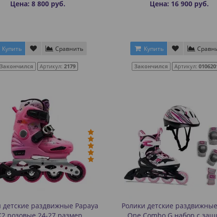
Цена: 8 800 руб.
Цена: 16 900 руб.
Купить
Сравнить
Купить
Сравн
Закончился
Артикул:
2179
Закончился
Артикул:
010620
 детские раздвижные Papaya
Ролики детские раздвижные F
K2 розовые 24-27 размер
One Combo G набор с защ