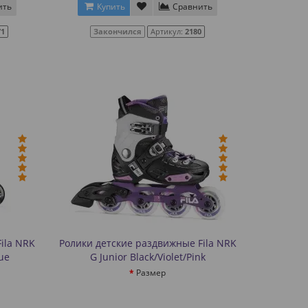
ить
Купить
Сравнить
71
Закончился
Артикул:
2180
ila NRK
Ролики детские раздвижные Fila NRK
lue
G Junior Black/Violet/Pink
Размер