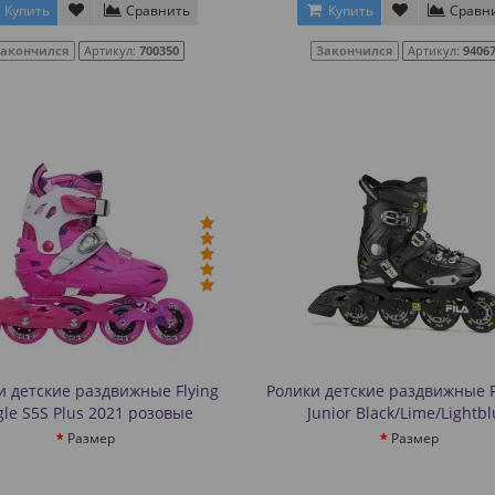
Купить
Сравнить
Купить
Сравн
Закончился
Артикул:
700350
Закончился
Артикул:
9406
и детские раздвижные Flying
Ролики детские раздвижные F
gle S5S Plus 2021 розовые
Junior Black/Lime/Lightb
Размер
Размер