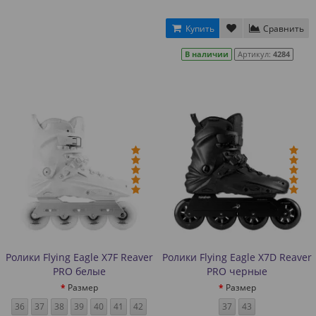
Купить
Сравнить
В наличии
Артикул:
4284
Ролики Flying Eagle X7F Reaver
Ролики Flying Eagle X7D Reaver
PRO белые
PRO черные
Размер
Размер
36
37
38
39
40
41
42
37
43