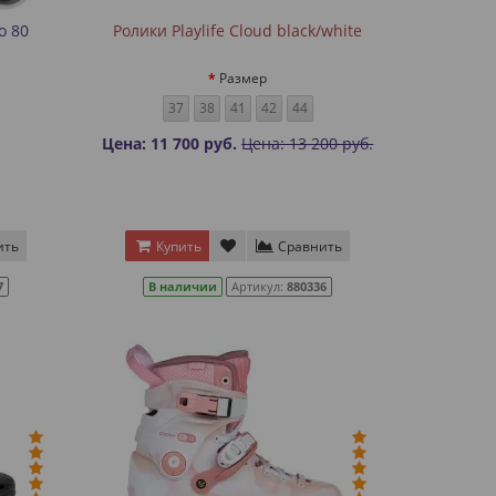
o 80
Ролики Playlife Cloud black/white
Размер
37
38
41
42
44
Цена: 11 700 руб.
Цена: 13 200 руб.
ить
Купить
Сравнить
7
В наличии
Артикул:
880336