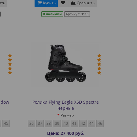
ить
Купить
Сравнить
В наличии
Артикул:
3113
hadow
Ролики Flying Eagle X5D Spectre
черные
Размер
45
36
37
38
39
40
41
42
44
46
Цена: 27 400 руб.