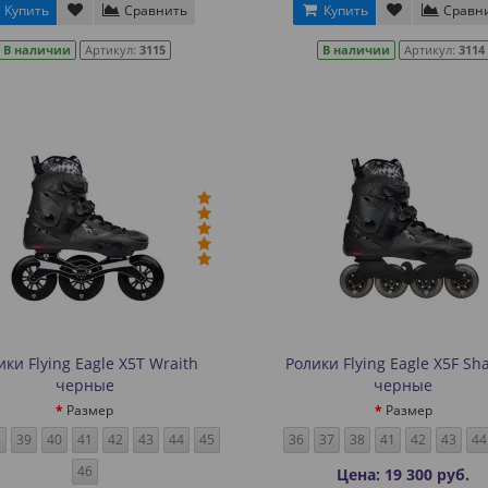
Купить
Сравнить
Купить
Сравн
В наличии
Артикул:
3115
В наличии
Артикул:
3114
ики Flying Eagle X5T Wraith
Ролики Flying Eagle X5F S
черные
черные
Размер
Размер
8
39
40
41
42
43
44
45
36
37
38
41
42
43
44
46
Цена: 19 300 руб.