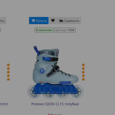
ить
Купить
Сравнить
В наличии
Артикул:
3104
ectre
Ролики IQON CL15 голубые
Размер