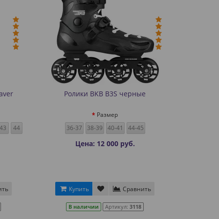
aver
Ролики BKB B3S черные
Размер
43
44
36-37
38-39
40-41
44-45
Цена: 12 000 руб.
ить
Купить
Сравнить
В наличии
Артикул:
3118