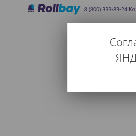
8 (800) 333-83-24
Ко
Согл
Роликовы
ЯНД
Используйте фильтр т