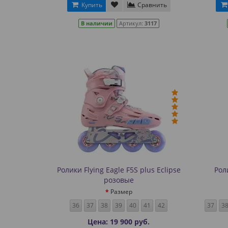
Купить
Сравнить
В наличии
Артикул:
3117
Ролики Flying Eagle F5S plus Eclipse
Рол
розовые
Размер
36
37
38
39
40
41
42
37
3
Цена: 19 900 руб.