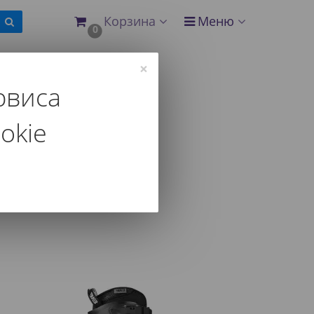
Корзина
Меню
0
×
рвиса
траница 8
okie
 и другим параметрам.