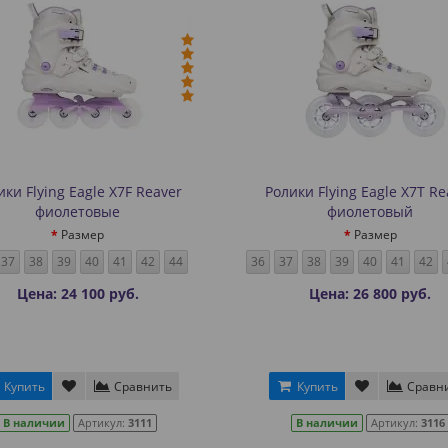
ики Flying Eagle X7F Reaver
Ролики Flying Eagle X7T Re
фиолетовые
фиолетовый
Размер
Размер
37
38
39
40
41
42
44
36
37
38
39
40
41
42
Цена: 24 100 руб.
Цена: 26 800 руб.
Купить
Сравнить
Купить
Сравн
В наличии
Артикул:
3111
В наличии
Артикул:
3116