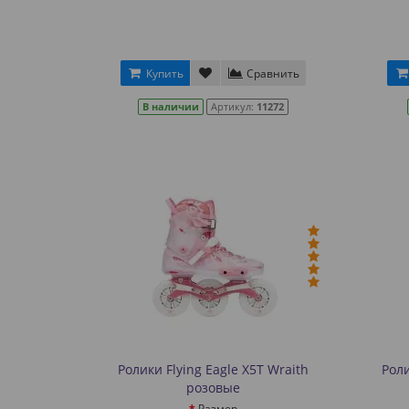
Купить
Сравнить
В наличии
Артикул:
11272
Ролики Flying Eagle X5T Wraith
Роли
розовые
Размер