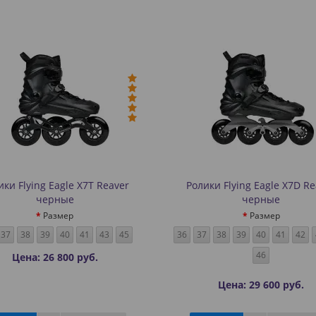
ики Flying Eagle X7T Reaver
Ролики Flying Eagle X7D Re
черные
черные
Размер
Размер
37
38
39
40
41
43
45
36
37
38
39
40
41
42
46
Цена: 26 800 руб.
Цена: 29 600 руб.