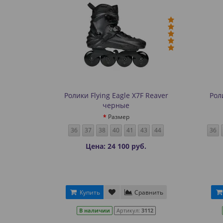
Ролики Flying Eagle X7F Reaver
Рол
черные
Размер
36
37
38
40
41
43
44
36
Цена: 24 100 руб.
Купить
Сравнить
В наличии
Артикул:
3112