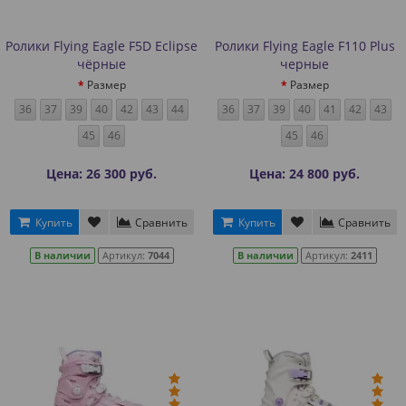
Ролики Flying Eagle F5D Eclipse
Ролики Flying Eagle F110 Plus
чёрные
черные
Размер
Размер
36
37
39
40
42
43
44
36
37
39
40
41
42
43
45
46
45
46
Цена: 26 300 руб.
Цена: 24 800 руб.
Купить
Сравнить
Купить
Сравнить
В наличии
Артикул:
7044
В наличии
Артикул:
2411