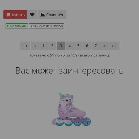
Купить
Сравнить
В наличии
Артикул:
010619150
|<
<
1
2
3
4
5
6
7
>
>|
Показано с 51 по 75 из 159 (всего 7 страниц)
Вас может заинтересовать