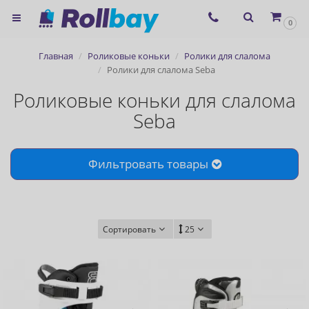
×
0
Согласие на использование
Главная
Роликовые коньки
Ролики для слалома
сервиса ЯНДЕКС.МЕТРИКА и
Ролики для слалома Seba
файлов cookie
Роликовые коньки для слалома
Seba
Назад
Фильтровать товары
Сортировать
25