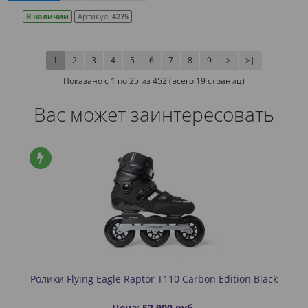
В наличии
Артикул:
4275
1
2
3
4
5
6
7
8
9
>
>|
Показано с 1 по 25 из 452 (всего 19 страниц)
Вас может заинтересовать
Ролики Flying Eagle Raptor T110 Carbon Edition Black
Цена: 52 900 руб.