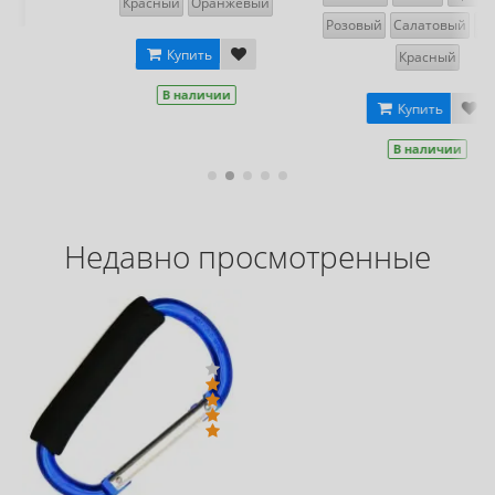
ый
Купить
Розовый
Салатовый
Желтый
В наличии
Красный
Купить
В наличии
Недавно просмотренные