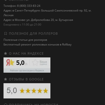
Телефон: 8 (800) 333-83-24
Адрес в Санкт-Петербурге: Большой Сампсониевский пр. 92, м.
Лесная
Адрес в Москве: ул. Добролюбова 20, м. Бутырская
Ежедневно с 11:00 до 21:00
ПОЛЕЗНОЕ ДЛЯ РОЛЛЕРОВ
Полезные статьи для роллеров
Бесплатный ремонт роликовых коньков в Rollbay
О НАС НА ЯНДЕКСЕ
ОТЗЫВЫ В GOOGLE
ПОДПИШИСЬ НА НОВОСТИ