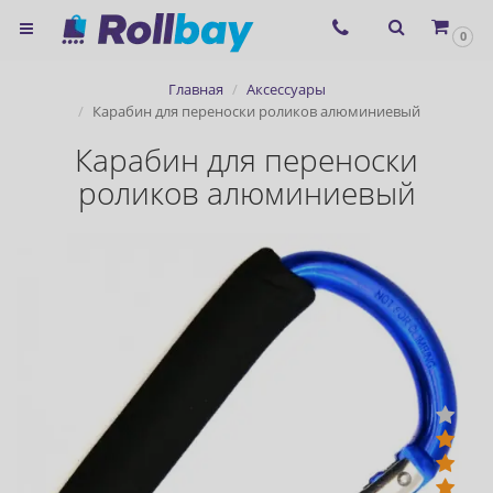
×
0
Согласие на использование
Главная
Аксессуары
сервиса ЯНДЕКС.МЕТРИКА и
Карабин для переноски роликов алюминиевый
файлов cookie
Карабин для переноски
роликов алюминиевый
Назад