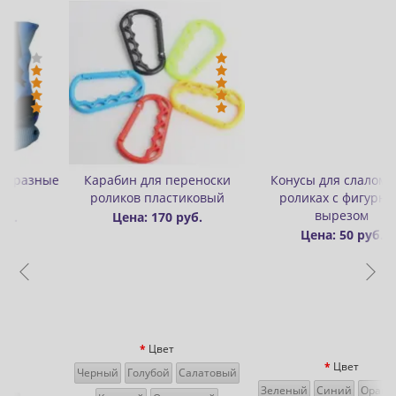
-Цена: 200 руб.
оски
Конусы для слалома на
Бафф-шапка двухслойны
вый
роликах с фигурным
цветной
вырезом
Цена: 300 руб.
Цена: 500
Цена: 50 руб.
руб.
Цвет
товый
Зеленый
Синий
Оранжевый