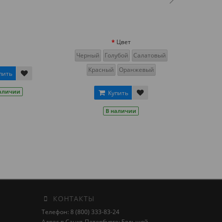
Цвет
Черный
Голубой
Салатовый
Красный
Оранжевый
пить
аличии
Купить
В наличии
КОНТАКТЫ
Телефон: 8 (800) 333-83-24
Адрес в Санкт-Петербурге: Большой