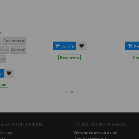
ет
й
Оранжевый
Купить
Ку
овый
Желтый
В наличии
В н
ный
ь
ичии
ЖБА ПОДДЕРЖКИ
ДОПОЛНИТЕЛЬНО
товара
Оставить отзыв о нас
йта
Акции магазина