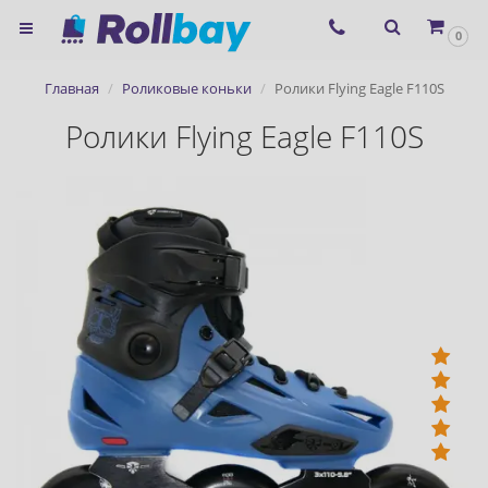
×
0
Согласие на использование
Главная
Роликовые коньки
Ролики Flying Eagle F110S
сервиса ЯНДЕКС.МЕТРИКА и
Ролики Flying Eagle F110S
файлов cookie
Назад