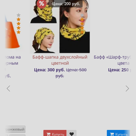
уб.
ойный
Бафф «Шарф-труба» разные
Значок (пин) металличес
цвета
Rollbay
: 500
Цена: 250 руб.
Цена: 300 руб.
Купить
Купить