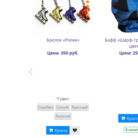
Бафф-шапка двухслойный
Значок (пин) металли
цветной
Rollbay - Огонь
Цена: 300 руб.
Цена: 500
Цена: 300 руб.
руб.
Купить
Купить
В наличии
В наличии