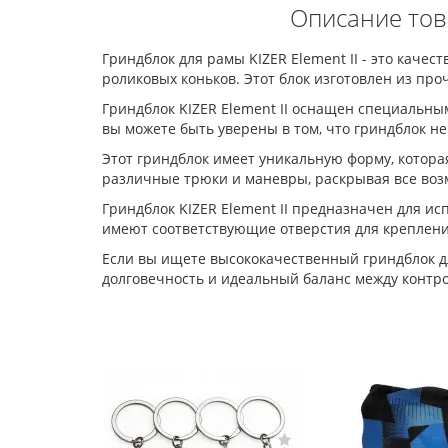
Описание това
Гриндблок для рамы KIZER Element II - это кач
роликовых коньков. Этот блок изготовлен из пр
Гриндблок KIZER Element II оснащен специальн
вы можете быть уверены в том, что гриндблок не
Этот гриндблок имеет уникальную форму, котор
различные трюки и маневры, раскрывая все воз
Гриндблок KIZER Element II предназначен для исп
имеют соответствующие отверстия для креплени
Если вы ищете высококачественный гриндблок для
долговечность и идеальный баланс между контр
-Цена: 200 руб.