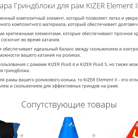
ра Гриндблоки для рам KIZER Element 
ественный композитный элемент, который позволяет легко и уве
очного композитного материала, который обеспечивает долговеч
ыми крепежными элементами, которые обеспечивают прочное кре
 соскочит во время катания.
ая обеспечивает идеальный баланс между скольжением и контро
можности вашего катания на роликах.
ользования с рамами KIZER Fluid 4 и KIZER Fluid 5, но также м
я гриндблока.
 рамы вашего роликового конька, то KIZER Element II - это от
олем и скольжением для эффективных гриндов на раме.
Сопутствующие товары
-Цена: 150 руб.