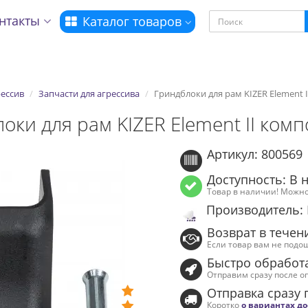
нтакты
Каталог товаров
ессив
Запчасти для агрессива
Гриндблоки для рам KIZER Element 
оки для рам KIZER Element II ком
Артикул: 800569
Доступность: В 
Товар в наличии! Можно
Производитель: 
Возврат в течен
Если товар вам не подо
Быстро обработ
Отправим сразу после о
Отправка сразу 
Коротко
о вариантах д