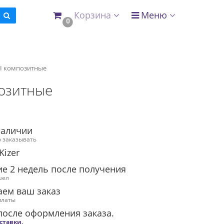
Корзина
Меню
0
II композитные
позитные
наличии
 заказывать
Kizer
ие 2 недель после получения
шел
аем ваш заказ
платы
после оформления заказа.
оставки
.