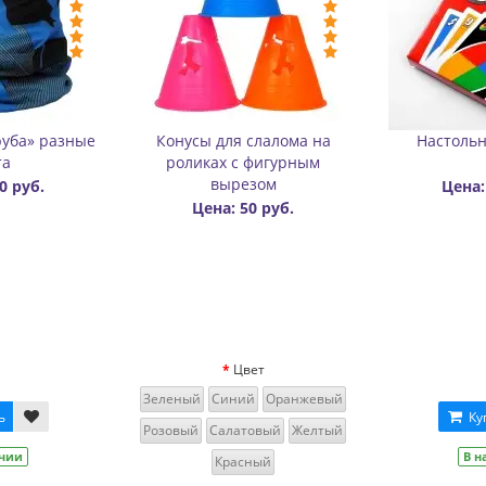
ческий
Бафф утепленный
Карабин для пер
двухслойный цветной
роликов алюми
Цена: 450 руб.
Цена: 600
Цена: 400 ру
руб.
Цвет
Зеленый
Черный
Серебро
Оранжевый
Купить
В наличии
Купить