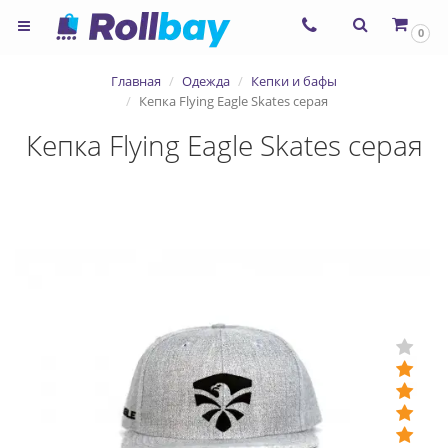
×
0
Согласие на использование
Главная
Одежда
Кепки и бафы
сервиса ЯНДЕКС.МЕТРИКА и
Кепка Flying Eagle Skates серая
файлов cookie
Кепка Flying Eagle Skates серая
Назад