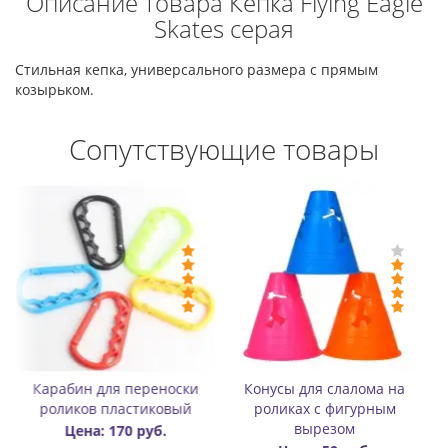
Описание товара Кепка Flying Eagle
Skates серая
Стильная кепка, универсального размера с прямым
козырьком.
Сопутствующие товары
нусы для слалома на
Значок (пин) металлический
Бафф «Ша
оликах с фигурным
Rollbay - Огонь
вырезом
Цена: 300 руб.
Цен