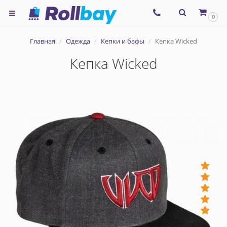
×
0
Согласие на использование
Главная
Одежда
Кепки и бафы
Кепка Wicked
сервиса ЯНДЕКС.МЕТРИКА и
Кепка Wicked
файлов cookie
Назад