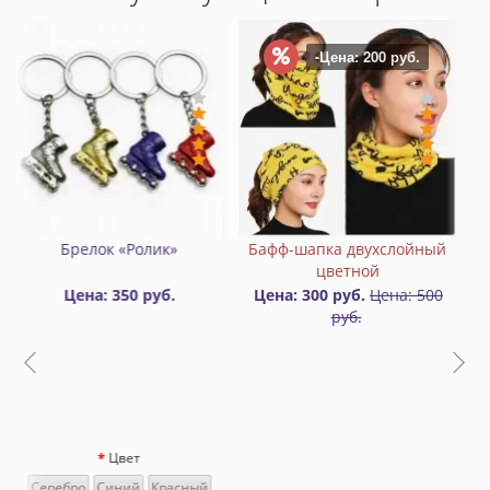
-Цена: 200 руб.
шапка двухслойный
Карабин для переноски
Настоль
цветной
роликов алюминиевый
 300 руб.
Цена: 500
Цена: 400 руб.
Цена
руб.
Цвет
Зеленый
Черный
Синий