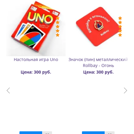
чок (пин) металлический
Значок (пин) металлический
Кону
Rollbay - Огонь
Rollbay
рол
Цена: 300 руб.
Цена: 300 руб.
Зелены