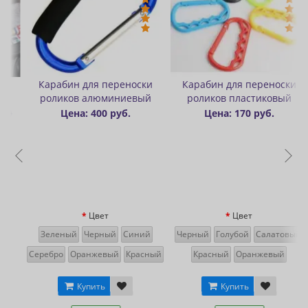
оски
Карабин для переноски
Значок (пин) металличес
евый
роликов пластиковый
Rollbay
Цена: 170 руб.
Цена: 300 руб.
Цвет
иний
Черный
Голубой
Салатовый
расный
Красный
Оранжевый
Купить
В наличии
Купить