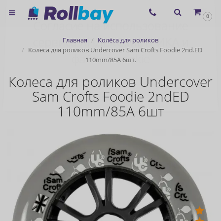
×
0
Согласие на использование
Главная
Колёса для роликов
сервиса ЯНДЕКС.МЕТРИКА и
Колеса для роликов Undercover Sam Crofts Foodie 2nd.ED
110mm/85A 6шт.
файлов cookie
Колеса для роликов Undercover
Sam Crofts Foodie 2ndED
Назад
110mm/85A 6шт