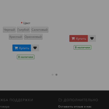
ет
й
Салатовый
ранжевый
Купить
Ку
В наличии
В н
ь
ичии
ЖБА ПОДДЕРЖКИ
ДОПОЛНИТЕЛЬНО
товара
Оставить отзыв о нас