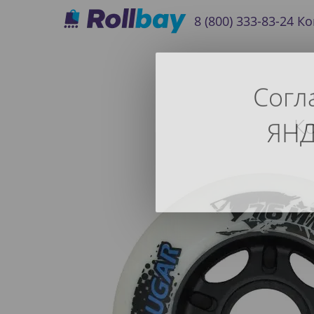
8 (800) 333-83-24
Ко
Согл
К
ЯНД