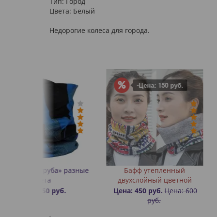
Тип: Город
Цвета: Белый
Недорогие колеса для города.
-Цена: 150 руб.
а» разные
Бафф утепленный
Карабин для
двухслойный цветной
роликов пл
уб.
Цена: 450 руб.
Цена: 600
Цена: 17
руб.