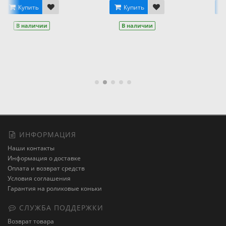
Купить
Розовый
Салатовый
Ж
и
В наличии
Красный
Купить
В наличии
ИНФОРМАЦИЯ
Наши контакты
Информация о доставке
Оплата и возврат средств
Условия соглашения
Гарантия на роликовые коньки
СЛУЖБА ПОДДЕРЖКИ
Возврат товара