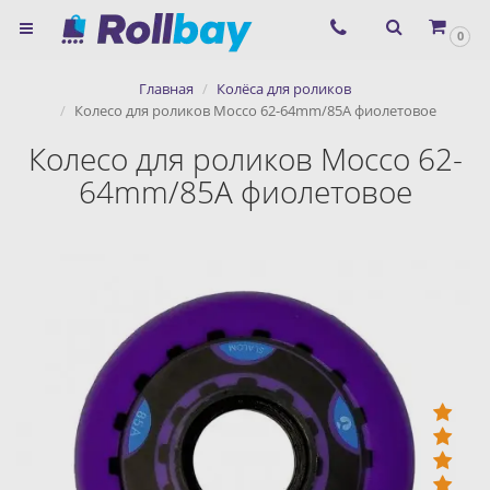
×
0
Согласие на использование
Главная
Колёса для роликов
сервиса ЯНДЕКС.МЕТРИКА и
Колесо для роликов Mocco 62-64mm/85A фиолетовое
файлов cookie
Колесо для роликов Mocco 62-
64mm/85A фиолетовое
Назад