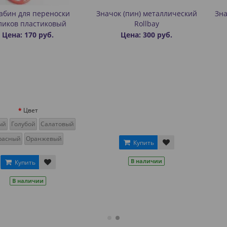
 переноски
Значок (пин) металлический
Значок (пин
астиковый
Rollbay
Rollba
0 руб.
Цена: 300 руб.
Цена:
ет
й
Салатовый
ранжевый
Купить
Ку
В наличии
В н
ь
ичии