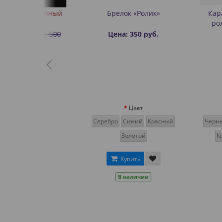
хслойный
Брелок «Ролик»
Карабин для
роликов пл
ена: 500
Цена: 350 руб.
Цена: 17
Цвет
Цв
Серебро
Синий
Красный
Черный
Голубо
Золотой
Красный
О
и
Купить
Купит
В наличии
В нал