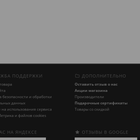
ЖБА ПОДДЕРЖКИ
ДОПОЛНИТЕЛЬНО
товара
Оставить отзыв о нас
йта
Акции магазина
 безопасности и обработки
Производители
льных данных
Подарочные сертификаты
 на использования сервиса
Товары со скидкой
етрика и файлов cookies
АС НА ЯНДЕКСЕ
ОТЗЫВЫ В GOOGLE