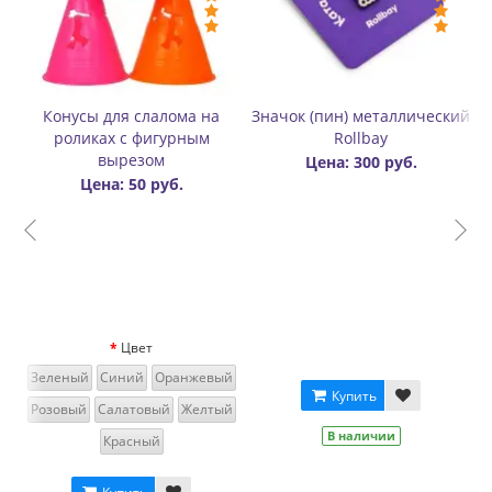
Значок (пин) металлический
Карабин для переноски
Зна
Rollbay
роликов пластиковый
Цена: 300 руб.
Цена: 170 руб.
Цвет
Черный
Голубой
Салатовый
Красный
Оранжевый
Купить
В наличии
Купить
В наличии