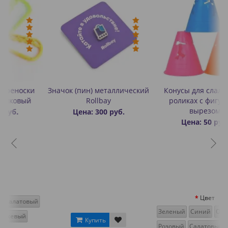
Значок (пин) металлический
Конусы для слалома на
Rollbay
роликах с фигурным
вырезом
Цена: 300 руб.
Цена: 50 руб.
Цвет
й
Зеленый
Синий
Оранжевый
Купить
Розовый
Салатовый
Желтый