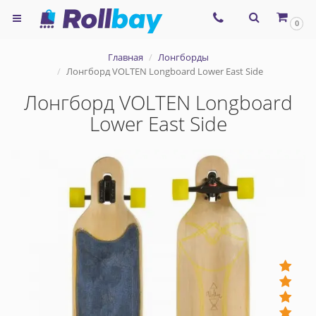
×
0
Согласие на использование
Главная
Лонгборды
сервиса ЯНДЕКС.МЕТРИКА и
Лонгборд VOLTEN Longboard Lower East Side
файлов cookie
Лонгборд VOLTEN Longboard
Lower East Side
Назад