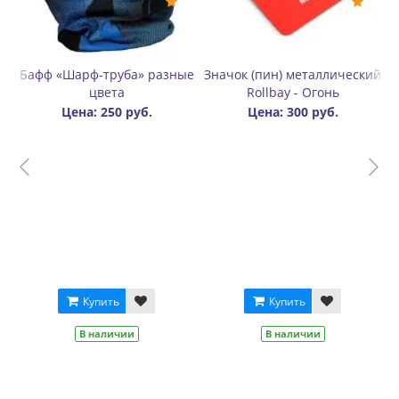
фф «Шарф-труба» разные
Значок (пин) металлический
Значок
цвета
Rollbay - Огонь
Цена: 250 руб.
Цена: 300 руб.
Купить
Купить
В наличии
В наличии