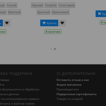
ный
Синий
Черный
Голубой
Салатовый
евый
Красный
Красный
Оранжевый
Ку
В н
ь
Купить
ичии
В наличии
ЖБА ПОДДЕРЖКИ
ДОПОЛНИТЕЛЬНО
товара
Оставить отзыв о нас
йта
Акции магазина
 безопасности и обработки
Производители
льных данных
Подарочные сертификаты
 на использования сервиса
Товары со скидкой
етрика и файлов cookies