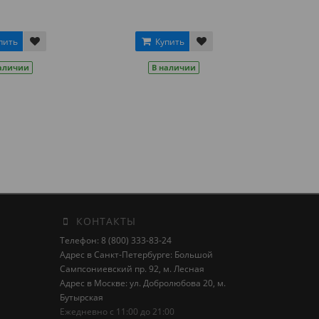
пить
Купить
аличии
В наличии
КОНТАКТЫ
Телефон: 8 (800) 333-83-24
Адрес в Санкт-Петербурге: Большой
Сампсониевский пр. 92, м. Лесная
Адрес в Москве: ул. Добролюбова 20, м.
Бутырская
Ежедневно с 11:00 до 21:00