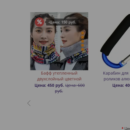
-Цена: 150 руб.
ра Uno
Бафф утепленный
Карабин для
двухслойный цветной
роликов ал
уб.
Цена: 450 руб.
Цена: 600
Цена: 40
руб.
Цв