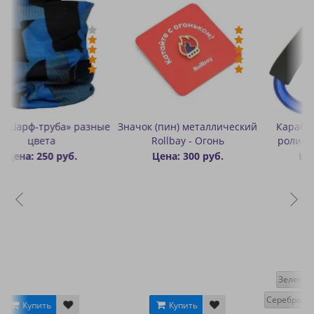
ные
Значок (пин) металлический
Карабин для переноски
Rollbay - Огонь
роликов алюминиевый
Цена: 300 руб.
Цена: 400 руб.
Цвет
Зеленый
Черный
Синий
Серебро
Оранжевый
Красный
Купить