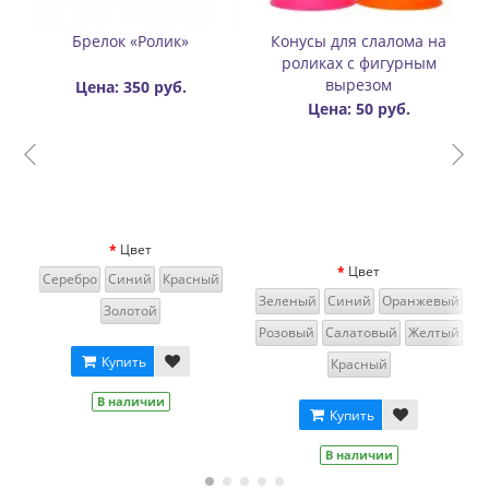
сы для слалома на
Значок (пин) металлический
Карабин 
иках с фигурным
Rollbay - Огонь
роликов
вырезом
Цена: 300 руб.
Цена
Цена: 50 руб.
Цвет
Черный
Го
й
Синий
Оранжевый
Красны
Купить
й
Салатовый
Желтый
В наличии
К
Красный
В 
Купить
В наличии