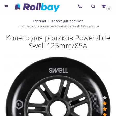
×
0
Согласие на использование
Главная
Колёса для роликов
сервиса ЯНДЕКС.МЕТРИКА и
Колесо для роликов Powerslide Swell 125mm/85A
файлов cookie
Колесо для роликов Powerslide
Swell 125mm/85A
Назад