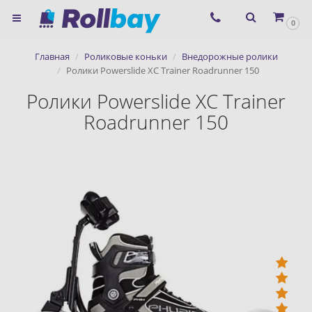
×
0
Согласие на использование
Главная
Роликовые коньки
Внедорожные ролики
сервиса ЯНДЕКС.МЕТРИКА и
Ролики Powerslide XC Trainer Roadrunner 150
файлов cookie
Ролики Powerslide XC Trainer
Roadrunner 150
Назад