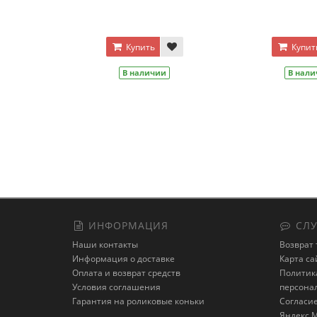
Цвет
Зеленый
Фиолетовый
Черный
Синий
Серебро
Оранжевый
Купить
Красный
В наличии
Купить
В наличии
ИНФОРМАЦИЯ
СЛУ
Наши контакты
Возврат 
Информация о доставке
Карта са
Оплата и возврат средств
Политика
Условия соглашения
персона
Гарантия на роликовые коньки
Cогласие
Яндекс.М