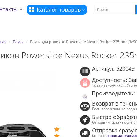
нтакты
Каталог товаров
ная
Рамы
Рамы для роликов Powerslide Nexus Rocker 235mm (3x
иков Powerslide Nexus Rocker 2
Артикул: 520049
Доступность: За
Товар закончился. Уточ
Производитель: 
Возврат в течен
Если товар вам не подо
Быстро обработ
Отправим сразу после о
Отправка сразу 
Коротко
о вариантах д