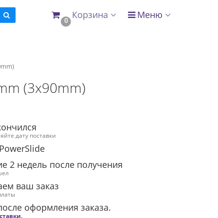
Корзина
Меню
0
90mm)
35mm (3x90mm)
кончился
няйте дату поставки
PowerSlide
ие 2 недель после получения
шел
аем ваш заказ
платы
после оформления заказа.
оставки
.