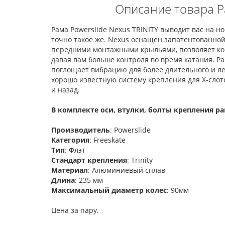
Описание товара Р
Рама Powerslide Nexus TRINITY выводит вас на н
точно такое же. Nexus оснащен запатентованной
передними монтажными крыльями, позволяет коле
давая вам больше контроля во время катания. Р
поглощает вибрацию для более длительного и ле
хорошо известную систему крепления для X-слот
и назад.
В комплекте оси, втулки, болты крепления ра
Производитель
: Powerslide
Категория
: Freeskate
Тип
: Флэт
Стандарт крепления
: Trinity
Материал
: Алюминиевый сплав
Длина
: 235 мм
Максимальный диаметр колес
: 90мм
Цена за пару.