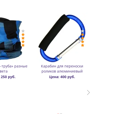
Uno
Карабин для переноски
Конусы для слал
роликов пластиковый
роликах с фиг
вырезом
Цена: 170 руб.
Цена: 50 ру