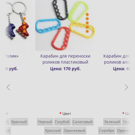
-Цена: 200 руб.
еноски
Карабин для переноски
Бафф-шапка двухслой
ковый
роликов алюминиевый
цветной
б.
Цена: 400 руб.
Цена: 300 руб.
Цена: 5
руб.
Цвет
латовый
Зеленый
Черный
Синий
евый
Серебро
Оранжевый
Красный
Купить