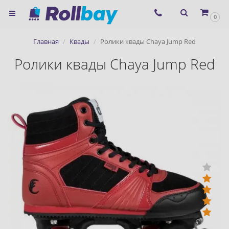
×
0
Согласие на использование
Главная
Квады
Ролики квады Chaya Jump Red
сервиса ЯНДЕКС.МЕТРИКА и
Ролики квады Chaya Jump Red
файлов cookie
Назад