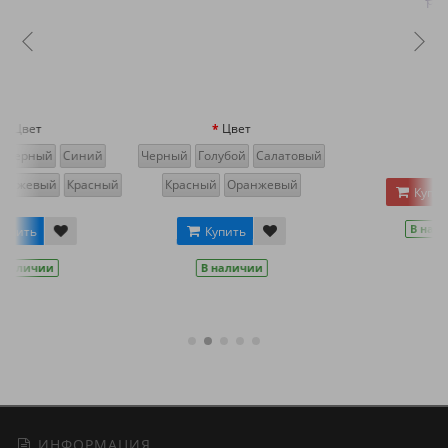
Цвет
Черный
Голубой
Салатовый
ый
Красный
Оранжевый
Купить
В наличии
Купить
В наличии
ИНФОРМАЦИЯ