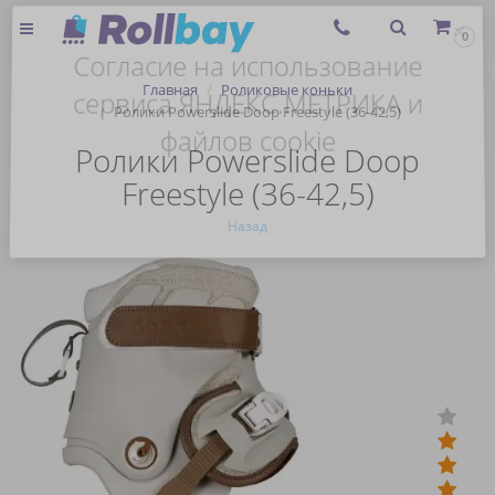
×
0
Согласие на использование
Главная
Роликовые коньки
сервиса ЯНДЕКС.МЕТРИКА и
Ролики Powerslide Doop Freestyle (36-42,5)
файлов cookie
Ролики Powerslide Doop
Freestyle (36-42,5)
Назад