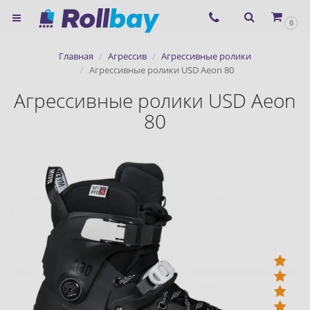
×
0
Согласие на использование
Главная
Агрессив
Агрессивные ролики
сервиса ЯНДЕКС.МЕТРИКА и
Агрессивные ролики USD Aeon 80
файлов cookie
Агрессивные ролики USD Aeon
80
Назад