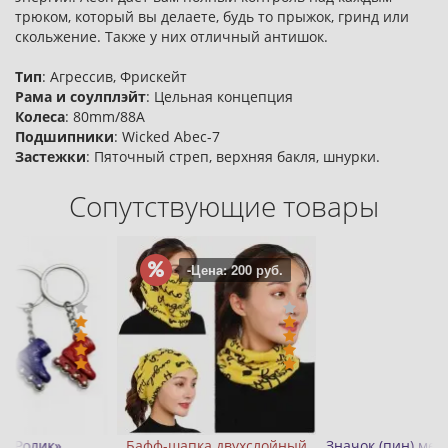
трюком, который вы делаете, будь то прыжок, гринд или
скольжение. Также у них отличный антишок.
Тип
: Агрессив, Фрискейт
Рама и соулплэйт
: Цельная концепция
Колеса
: 80mm/88A
Подшипники
: Wicked Abec-7
Застежки
: Пяточный стреп, верхняя бакля, шнурки.
Сопутствующие товары
руб.
лойный
Значок (пин) металлический
Конусы для слалома 