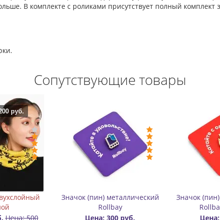
ольше. В комплекте с роликами присутствует полный комплект
рки.
Сопутствующие товары
ий
Значок (пин) металлический
Карабин для перенос
Rollbay - Огонь
роликов алюминиев
Цена: 300 руб.
Цена: 400 руб.