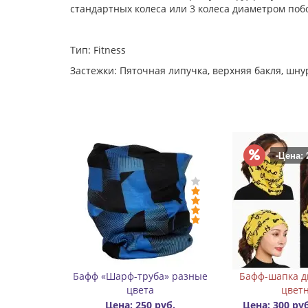
стандартных колеса или 3 колеса диаметром поб
Тип: Fitness
Застежки: Пяточная липучка, верхняя бакля, шну
-Цена: 200 руб.
Бафф-шапка двухслойный
Значок (пин) металлическ
цветной
Rollbay
Цена: 300 руб.
Цена: 500
Цена: 300 руб.