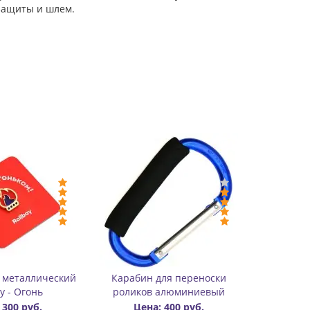
 защиты и шлем.
ки
Брелок «Ролик»
Карабин для пере
ый
роликов пластик
Цена: 350 руб.
Цена: 170 руб