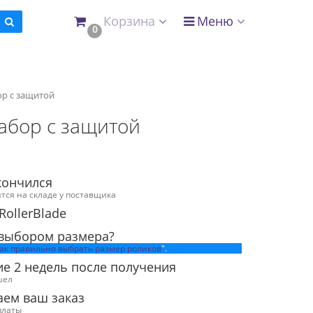
Корзина
Меню
0
ор с защитой
набор с защитой
кончился
ится на складе у поставщика
RollerBlade
 выбором размера?
ак правильно выбрать размер роликов
".
ие 2 недель после получения
шел
аем ваш заказ
платы