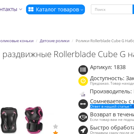
нтакты
Каталог товаров
Роликовые коньки
Детские ролики
Ролики Rollerblade Cube G Наб
 раздвижные Rollerblade Cube G 
Артикул: 1838
Доступность: За
Предзаказ. Товар наход
Производитель: 
Сомневаетесь с
Ответ в нашей статье "
К
Возврат в течен
Если товар вам не подо
Быстро обработ
Отправим сразу после о