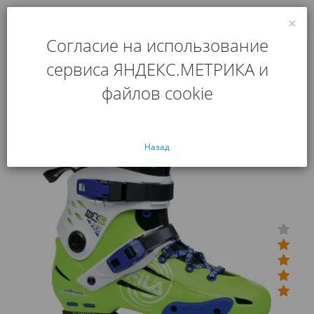
×
0
Согласие на использование
Главная
Роликовые коньки
Ролики Fila NRK Pro Green
сервиса ЯНДЕКС.МЕТРИКА и
Ролики Fila NRK Pro Green
файлов cookie
Назад