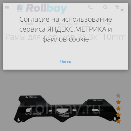
×
0
Согласие на использование
Главная
Рамы
Рамы для роликов RS 3x110mm
сервиса ЯНДЕКС.МЕТРИКА и
Рамы для роликов RS 3x110mm
файлов cookie
Назад