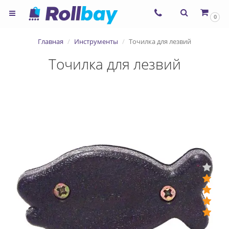
×
0
Согласие на использование
Главная
Инструменты
Точилка для лезвий
сервиса ЯНДЕКС.МЕТРИКА и
Точилка для лезвий
файлов cookie
Назад