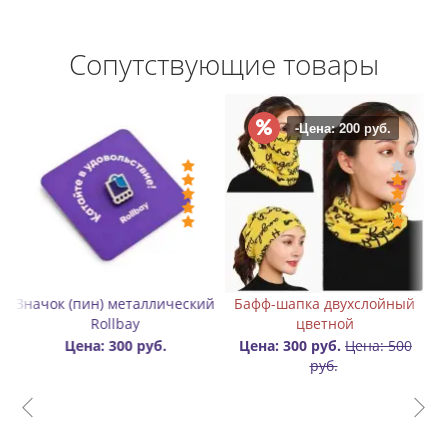
Сопутствующие товары
-Цена: 200 руб.
ф-шапка двухслойный
Конусы для слалома на
Значок (п
цветной
роликах с фигурным
Rol
вырезом
а: 300 руб.
Цена: 500
Цен
руб.
Цена: 50 руб.