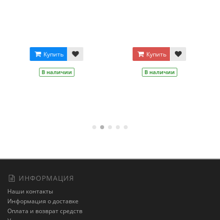
Цвет
Зеленый
Синий
Оранжевый
Купить
Розовый
Салатовый
Желтый
В наличии
Красный
Купить
В наличии
ИНФОРМАЦИЯ
Наши контакты
Информация о доставке
Оплата и возврат средств