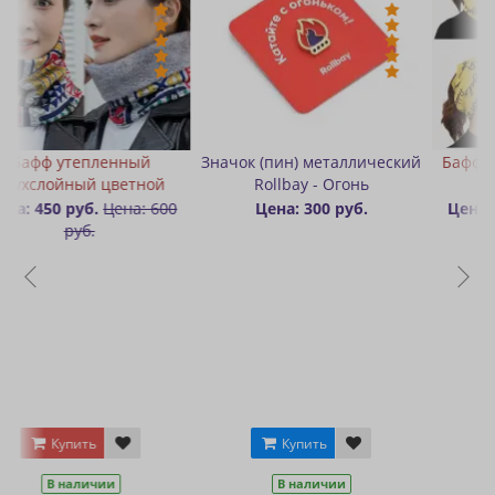
Значок (пин) металлический
Бафф-шапка двухслойный
й
Rollbay - Огонь
цветной
600
Цена: 300 руб.
Цена: 300 руб.
Цена: 500
руб.
Купить
Купить
В наличии
В наличии