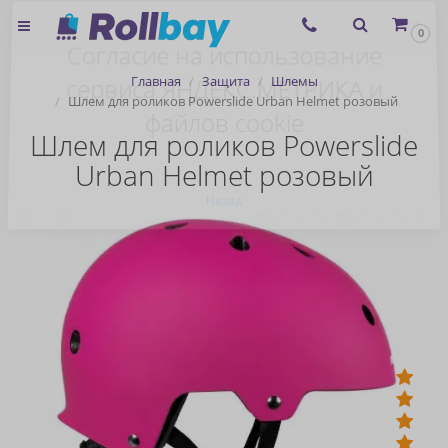
×
0
Согласие на использование
Главная
Защита
Шлемы
сервиса ЯНДЕКС.МЕТРИКА и
Шлем для роликов Powerslide Urban Helmet розовый
файлов cookie
Шлем для роликов Powerslide
Urban Helmet розовый
Назад