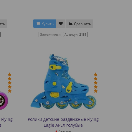
ить
Купить
Сравнить
Закончился
Артикул:
2181
Flying
Ролики детские раздвижные Flying
е
Eagle APEX голубые
Размер