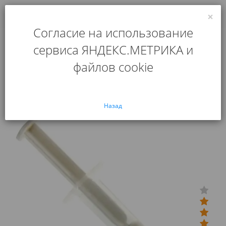
×
0
Согласие на использование
Главная
Аксессуары
сервиса ЯНДЕКС.МЕТРИКА и
Смазка силиконовая для роликов в шприце 2 см
файлов cookie
Смазка силиконовая для
роликов в шприце 2 см
Назад