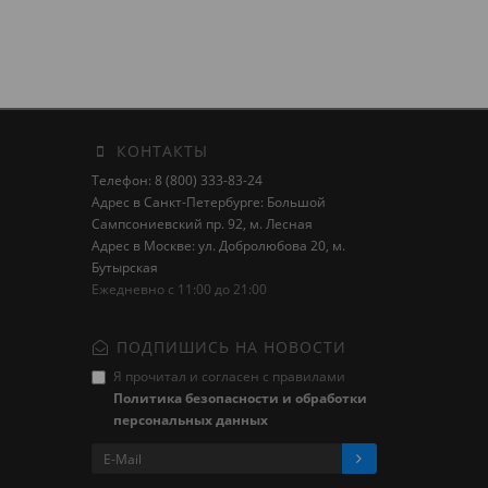
КОНТАКТЫ
Телефон: 8 (800) 333-83-24
Адрес в Санкт-Петербурге: Большой
Сампсониевский пр. 92, м. Лесная
Адрес в Москве: ул. Добролюбова 20, м.
Бутырская
Ежедневно с 11:00 до 21:00
ПОДПИШИСЬ НА НОВОСТИ
Я прочитал и согласен с правилами
Политика безопасности и обработки
персональных данных