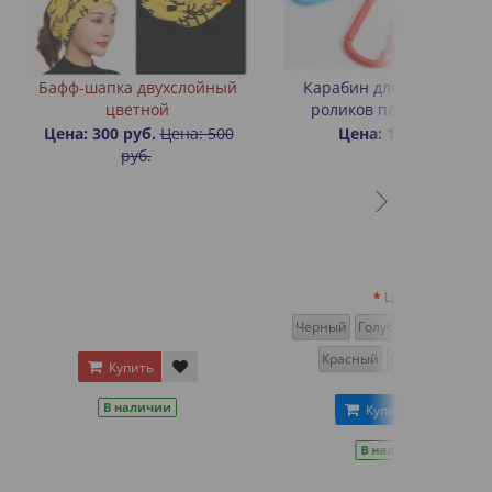
а двухслойный
Карабин для переноски
етной
роликов пластиковый
руб.
Цена: 500
Цена: 170 руб.
руб.
Цвет
Черный
Голубой
Салатовый
Красный
Оранжевый
пить
аличии
Купить
В наличии