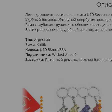
Описа
Легендарные агрессивные ролики USD Seven теп
Удобный ботинок, обтянутый овербутом, выгляди
Рама с глубоким грувом, что обеспечивает лучш
В этих роликах очень удобный валенок из вспене
Тип
: Агрессив
Рама
: Kaltik
Колеса
: USD 58mm/88A
Подшипники
: Wicked Abec-9
Застежки
: Пяточный ремень, верхняя бакля, шн