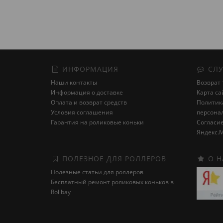
В нал
ИНФОРМАЦИЯ
СЛУ
Наши контакты
Возврат 
Информация о доставке
Карта са
Оплата и возврат средств
Политика
Условия соглашения
персона
Гарантия на роликовые коньки
Cогласие
Яндекс.М
ПОЛЕЗНОЕ ДЛЯ РОЛЛЕРОВ
О Н
Полезные статьи для роллеров
Бесплатный ремонт роликовых коньков в
Rollbay