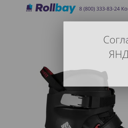
8 (800) 333-83-24
Ко
Согл
Гла
ЯНД