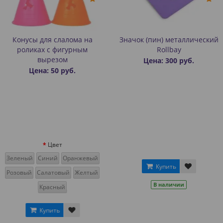
слалома на
Значок (пин) металлический
Бафф-шапк
фигурным
Rollbay
цв
зом
Цена: 300 руб.
Цена: 300 
0 руб.
ет
й
Оранжевый
Купить
Ку
овый
Желтый
В наличии
В н
ный
ь