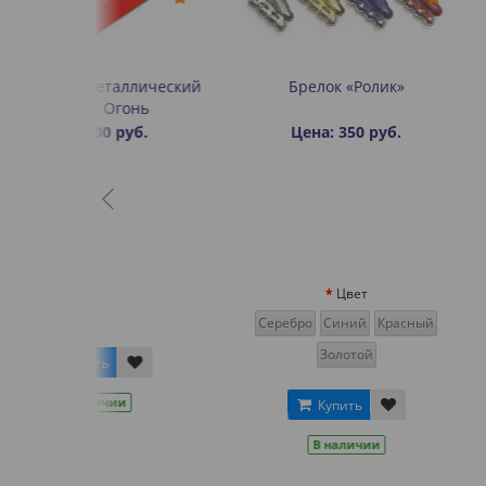
аллический
Брелок «Ролик»
Конусы для 
гонь
роликах с 
выре
уб.
Цена: 350 руб.
Цена: 5
Цвет
Цв
Серебро
Синий
Красный
Зеленый
Сини
Золотой
Розовый
Салат
и
Купить
Крас
В наличии
Купит