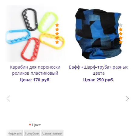
-Цен
арф-труба» разные
Значок (пин) металлический
Бафф-шапка
цвета
Rollbay
цве
на: 250 руб.
Цена: 300 руб.
Цена: 300 р
р