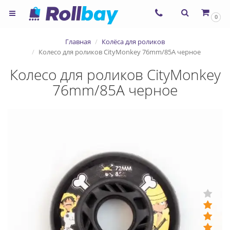
×
0
Согласие на использование
Главная
Колёса для роликов
сервиса ЯНДЕКС.МЕТРИКА и
Колесо для роликов CityMonkey 76mm/85A черное
файлов cookie
Колесо для роликов CityMonkey
76mm/85A черное
Назад