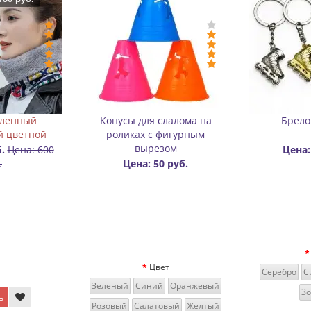
рабин для переноски
Бафф-шапка двухслойный
Б
оликов пластиковый
цветной
Цена: 170 руб.
Цена: 300 руб.
Цена: 500
руб.
Цвет
ный
Голубой
Салатовый
Красный
Оранжевый
Купить