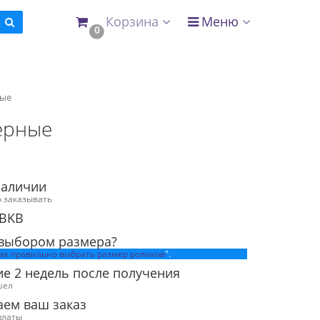
Корзина
Меню
0
ные
ерные
наличии
 заказывать
 BKB
 выбором размера?
ак правильно выбрать размер роликов
".
ие 2 недель после получения
шел
аем ваш заказ
платы