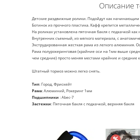
Описание т
Детские раздвижные ролики. Подойдут как начинающим ю
Ботинок из прочного пластика. Кафф крепится металличе
На роликах установлена пяточная бакля с подкачкой как
Внутренник съемный, из мягкого материала, с анатоми
Экструдированная жесткая рама из легкого алюминия. Ос
Рама полурокеринговая (крайние оси на 1мм выше средних
чем средние) просто меняя местами крайние и средние к
Штатный тормоз можно легко снять.
Тип
: Город, Фрискейт
Рама
: Алюминий, Рокеринг 1мм
Подшипники
: Abec-7
Застежки
: Пяточная бакля с подкачкой, верхняя бакля