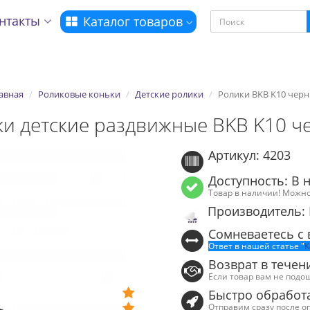
нтакты
Каталог товаров
авная
Роликовые коньки
Детские ролики
Ролики BKB K10 чер
ки детские раздвижные BKB K10 ч
Артикул: 4203
Доступность: В 
Товар в наличии! Можно
Производитель:
Сомневаетесь с
Ответ в нашей статье "
К
Возврат в течен
Если товар вам не подо
Быстро обработ
Отправим сразу после о