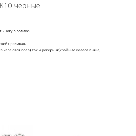
 K10 черные
ь ногу в ролике.
скейт роликах.
са касаются пола) так и рокеринг(крайние колеса выше,