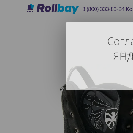
8 (800) 333-83-24
Ко
Согл
Вну
ЯНД