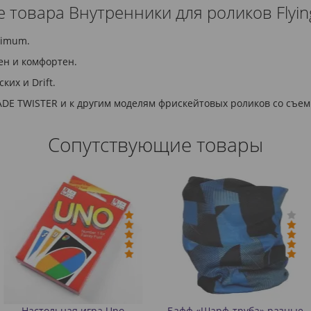
 товара Внутренники для роликов Flying
timum.
ен и комфортен.
ких и Drift.
BLADE TWISTER и к другим моделям фрискейтовых роликов со съ
Сопутствующие товары
 игра Uno
Бафф «Шарф-труба» разные
Значок (пин