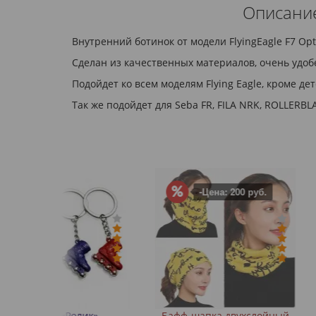
Описание
Внутренний ботинок от модели FlyingEagle F7 Оp
Сделан из качественных материалов, очень удоб
Подойдет ко всем моделям Flying Eagle, кроме детс
Так же подойдет для Seba FR, FILA NRK, ROLLER
-Цена: 200 руб.
лик»
Бафф-шапка двухслойный
Настольная