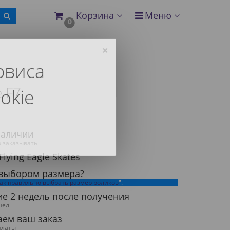
Корзина
Меню
0
×
рвиса
e F7
okie
наличии
 заказывать
lying Eagle Skates
 выбором размера?
ак правильно выбрать размер роликов
".
ие 2 недель после получения
шел
аем ваш заказ
платы