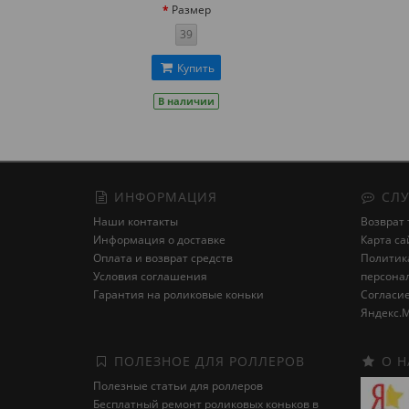
Размер
39
Купить
В наличии
ИНФОРМАЦИЯ
СЛУ
Наши контакты
Возврат 
Информация о доставке
Карта са
Оплата и возврат средств
Политика
Условия соглашения
персона
Гарантия на роликовые коньки
Cогласие
Яндекс.М
ПОЛЕЗНОЕ ДЛЯ РОЛЛЕРОВ
О Н
Полезные статьи для роллеров
Бесплатный ремонт роликовых коньков в