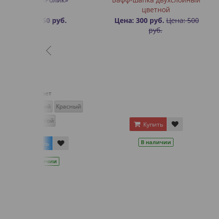
цветной
уб.
Цена: 300 руб.
Цена: 500
Цена: 30
руб.
Красный
Купить
Купит
В наличии
В нал
и