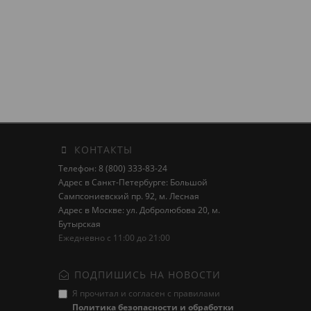
КОНТАКТЫ
Телефон: 8 (800) 333-83-24
Адрес в Санкт-Петербурге: Большой
Сампсониевский пр. 92, м. Лесная
Адрес в Москве: ул. Добролюбова 20, м.
Бутырская
Ежедневно с 11:00 до 21:00
ПОДПИШИСЬ НА НОВОСТИ
Я прочитал и согласен с правилами
Политика безопасности и обработки