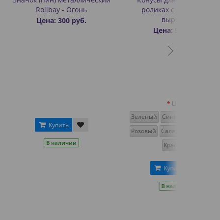
y - Огонь
роликах с фигурным
вырезом
 300 руб.
Цена: 50 руб.
Цвет
Зеленый
Синий
Оранжевый
пить
Розовый
Салатовый
Желтый
аличии
Красный
Купить
В наличии