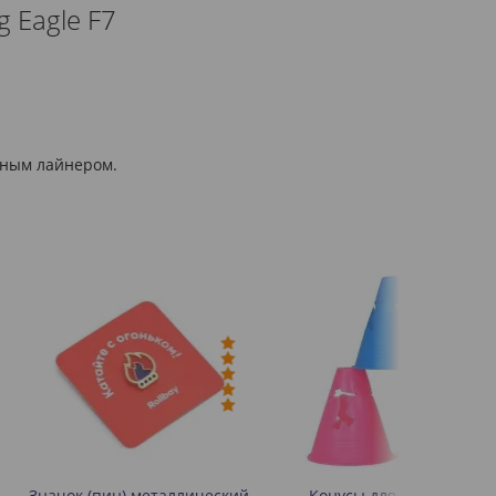
 Eagle F7
емным лайнером.
) металлический
Конусы для слалома на