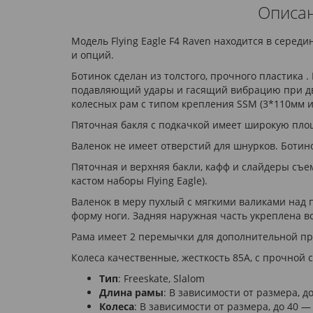
Описан
Модель Flying Eagle F4 Raven находится в серед
и опций.
Ботинок сделан из толстого, прочного пластика 
подавляющий удары и гасящий вибрацию при дви
колесных рам с типом крепления SSM (3*110мм и
Пяточная бакля с подкачкой имеет широкую площ
Валенок не имеет отверстий для шнурков. Ботино
Пяточная и верхняя бакли, кафф и слайдеры съе
кастом наборы Flying Eagle).
Валенок в меру пухлый с мягкими валиками над 
форму ноги. Задняя наружная часть укреплена в
Рама имеет 2 перемычки для дополнительной пр
Колеса качественные, жесткость 85А, с прочной 
Тип
: Freeskate, Slalom
Длина рамы
: В зависимости от размера, д
Колеса
: В зависимости от размера, до 40 —