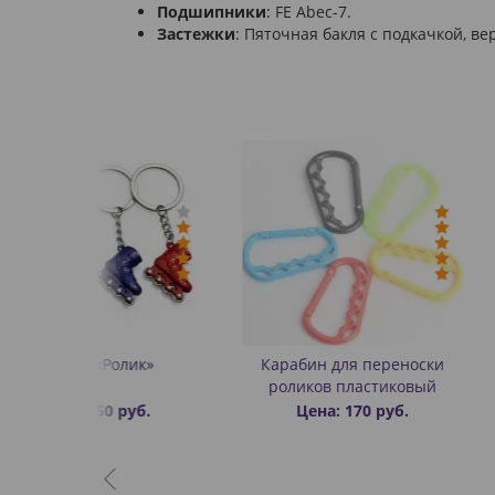
Подшипники
: FE Abec-7.
Застежки
: Пяточная бакля с подкачкой, ве
лик»
Карабин для переноски
Конусы для 
роликов пластиковый
роликах с 
выре
уб.
Цена: 170 руб.
Цена: 5