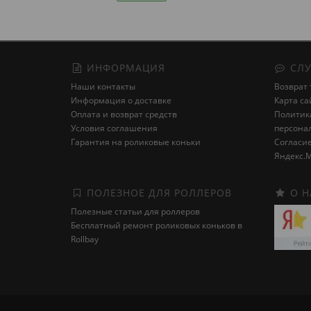
ИНФОРМАЦИЯ
СЛУ
Наши контакты
Возврат 
Информация о доставке
Карта са
Оплата и возврат средств
Политика
Условия соглашения
персона
Гарантия на роликовые коньки
Cогласие
Яндекс.М
ПОЛЕЗНОЕ ДЛЯ РОЛЛЕРОВ
О Н
Полезные статьи для роллеров
Бесплатный ремонт роликовых коньков в
Rollbay