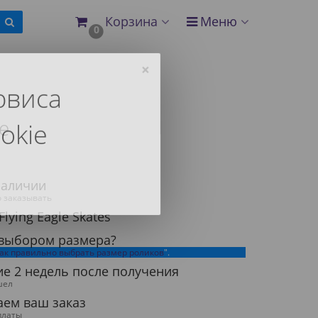
Корзина
Меню
0
×
рвиса
е
okie
наличии
 заказывать
lying Eagle Skates
 выбором размера?
ак правильно выбрать размер роликов
".
ие 2 недель после получения
шел
аем ваш заказ
платы