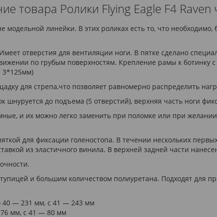
ие товара Ролики Flying Eagle F4 Raven
ине модельной линейки. В этих роликах есть то, что необходимо
. Имеет отверстия для вентиляции ноги. В пятке сделано специа
жении по грубым поверхностям. Крепление рамы к ботинку с о
 3*125мм)
адку для стрепа,что позволяет равномерно распределить нагр
к шнуруется до подъема (5 отверстий), верхняя часть ноги фик
мные, и их можно легко заменить при поломке или при желани
пяткой для фиксации голеностопа. В течении нескольких первы
ставкой из эластичного винила. В верхней задней части нанес
очности.
ступицей и большим количеством полиуретана. Подходят для про
о 40 — 231 мм, с
41 —
243 мм
 76 мм, с
41 —
80 мм