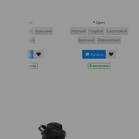
Цвет
Цв
Красный
Черный
Голубой
Салатовый
Зеленый
Сини
Красный
Оранжевый
Розовый
Салат
Купить
Крас
и
В наличии
Купит
В нал