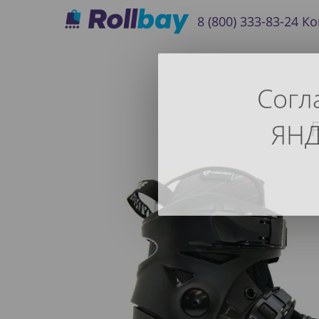
8 (800) 333-83-24
Ко
Согл
ЯНД