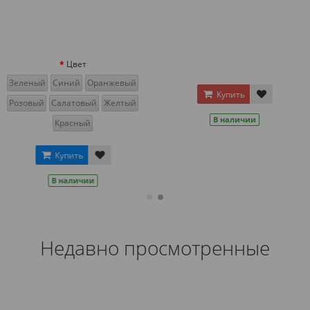
ет
й
Оранжевый
Купить
Ку
овый
Желтый
В наличии
В н
ный
ь
ичии
Недавно просмотренные