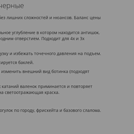
 черные
, без лишних сложностей и нюансов. Баланс цены
льное углубление в котором находится антишок,
дним отверстием. Подходит для 4х и 3х
узку и избежать точечного давления на подъем.
сируется баклей.
и изменить внешний вид ботинка (подходят
х катаний валенок приминается и повторяет
ена светоотражающая краска.
гулок по городу, фрискейта и базового слалома.