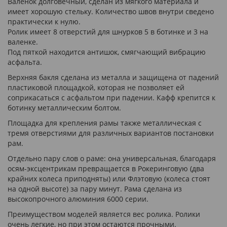
Валенок долговечный, сделан из мягкого материала и
имеет хорошую стельку. Количество швов внутри сведено
практически к нулю.
Ролик имеет 8 отверстий для шнурков 5 в ботинке и 3 на
валенке.
Под пяткой находится антишок, смягчающий вибрацию
асфальта.
Верхняя бакля сделана из металла и защищена от падений
пластиковой площадкой, которая не позволяет ей
соприкасаться с асфальтом при падении. Кафф крепится к
ботинку металлическим болтом.
Площадка для крепления рамы также металлическая с
тремя отверстиями для различных вариантов постановки
рам.
Отдельно пару слов о раме: она универсальная, благодаря
осям-эксцентрикам превращается в Рокеринговую (два
крайних колеса приподняты) или Флэтовую (колеса стоят
на одной высоте) за пару минут. Рама сделана из
высокопрочного алюминия 6000 серии.
Преимуществом моделей является вес ролика. Ролики
очень легкие, но при этом остаются прочными.