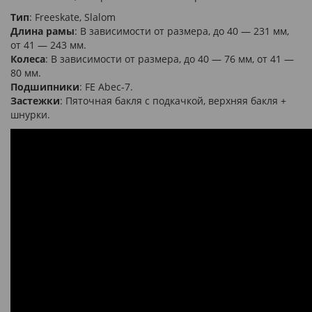
Тип
: Freeskate, Slalom
Длина рамы
: В зависимости от размера, до 40 — 231 мм,
от 41 — 243 мм.
Колеса
: В зависимости от размера, до 40 — 76 мм, от 41 —
80 мм.
Подшипники
: FE Abec-7.
Застежки
: Пяточная бакля с подкачкой, верхняя бакля +
шнурки.