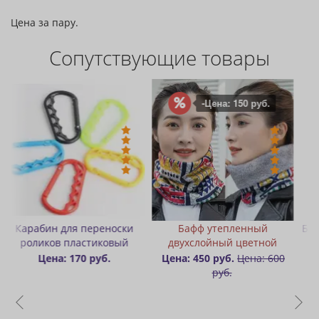
Цена за пару.
Сопутствующие товары
-Цена: 150 руб.
и
Бафф утепленный
Бафф «Шарф-труба» разные
й
двухслойный цветной
цвета
Цена: 450 руб.
Цена: 600
Цена: 250 руб.
руб.