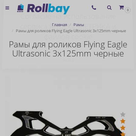
×
0
Согласие на использование
Главная
Рамы
сервиса ЯНДЕКС.МЕТРИКА и
Рамы для роликов Flying Eagle Ultrasonic 3x125mm черные
файлов cookie
Рамы для роликов Flying Eagle
Ultrasonic 3x125mm черные
Назад